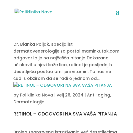
Dr. Blanka Poljak, specijalist
dermatovenerologije za portal maminkutak.com
odgovorila je na najčešća pitanja Dokazano
učinkovit u njezi kože lica, retinol je posljednjih
desetljeća postao omiljeni vitamin. To nas ne
čudi s obzirom da se radi o jednom od...
by
Poliklinika Nova
|
velj 26, 2024
|
Anti-aging
,
Dermatologija
RETINOL – ODGOVORI NA SVA VAŠA PITANJA
Brojna znanstvena istraživanja već desetljećima