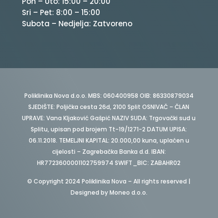
Pon – Uto: 15:00 – 20:00
Sri – Pet: 8:00 – 15:00
Subota – Nedjelja: Zatvoreno
Poliklinika Nova d.o.o. MBS: 060400958 OIB: 86330879034
SJEDIŠTE: Poljička cesta 26d, 2100 Split OSNIVAČ – ČLAN
UPRAVE: Vana Kljaković Gašpić NAZIV SUDA: Trgovački sud u
Splitu, upisan pod brojem Tt-19/1271-2 DATUM UPISA:
06.11.2018. TEMELJNI KAPITAL: 20.000,00 kuna, uplaćen u
cijelosti – Zagrebačka Banka d.d. IBAN:
HR7723600001102759974 SWIFT_BIC: ZABAHR02
© Copyright 2024 Poliklinika Nova – All rights reserved |
Designed by
Moneo d.o.o.