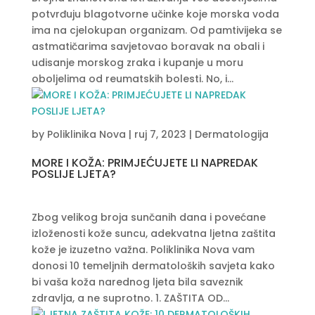
potvrđuju blagotvorne učinke koje morska voda
ima na cjelokupan organizam. Od pamtivijeka se
astmatičarima savjetovao boravak na obali i
udisanje morskog zraka i kupanje u moru
oboljelima od reumatskih bolesti. No, i...
by
Poliklinika Nova
|
ruj 7, 2023
|
Dermatologija
MORE I KOŽA: PRIMJEĆUJETE LI NAPREDAK
POSLIJE LJETA?
Zbog velikog broja sunčanih dana i povećane
izloženosti kože suncu, adekvatna ljetna zaštita
kože je izuzetno važna. Poliklinika Nova vam
donosi 10 temeljnih dermatoloških savjeta kako
bi vaša koža narednog ljeta bila saveznik
zdravlja, a ne suprotno. 1. ZAŠTITA OD...